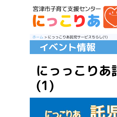
コ
ン
テ
ン
ツ
へ
ス
ホーム
>
にっっこりあ託児サービスちらし(1)
キ
イベント情報
ッ
プ
にっっこりあ
(1)