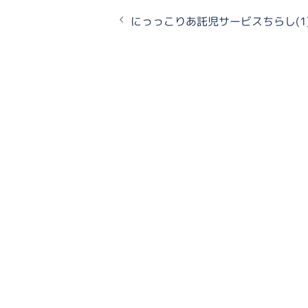
投
にっっこりあ託児サービスちらし(1
稿
ナ
ビ
ゲ
ー
シ
ョ
ン