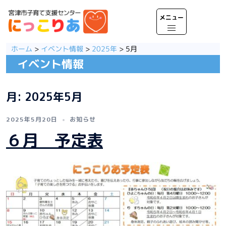
コ
ン
テ
ト
ン
グ
ツ
ル
ホーム
>
イベント情報
>
2025年
>
5月
へ
メ
イベント情報
ス
ニ
キ
ュ
ッ
ー
月:
2025年5月
プ
2025年5月20日
お知らせ
６月 予定表