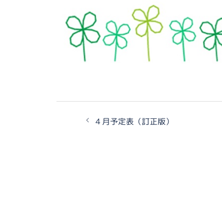
投
４月予定表（訂正版）
稿
ナ
ビ
ゲ
ー
シ