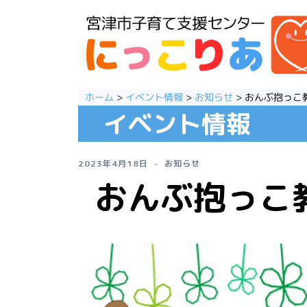
コ
ン
テ
ン
ツ
へ
ス
ホーム
>
イベント情報
>
お知らせ
>
おんぶ抱っこ
キ
イベント情報
ッ
プ
2023年4月18日
お知らせ
おんぶ抱っこ