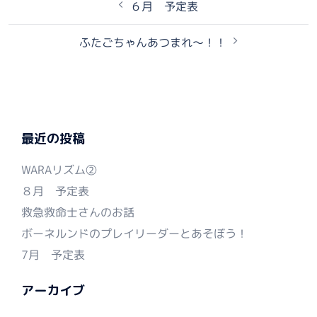
６月 予定表
稿
ナ
ふたごちゃんあつまれ～！！
ビ
ゲ
ー
シ
ョ
ン
最近の投稿
WARAリズム②
８月 予定表
救急救命士さんのお話
ボーネルンドのプレイリーダーとあそぼう！
7月 予定表
アーカイブ