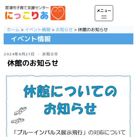
コ
ン
テ
ト
ン
グ
ツ
ル
ホーム
>
イベント情報
>
お知らせ
>
休館のお知らせ
へ
メ
イベント情報
ス
ニ
キ
ュ
ッ
ー
2024年6月21日
お知らせ
プ
休館のお知らせ