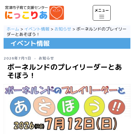
コ
ン
テ
ト
ン
グ
ツ
ル
ホーム
>
イベント情報
>
お知らせ
>
ボーネルンドのプレイリー
へ
メ
ダーとあそぼう！
ス
ニ
イベント情報
キ
ュ
ッ
ー
プ
2026年7月1日
お知らせ
ボーネルンドのプレイリーダーとあ
そぼう！