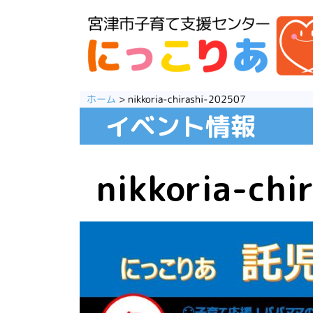
コ
ン
テ
ン
ツ
へ
ス
ホーム
>
nikkoria-chirashi-202507
キ
イベント情報
ッ
プ
nikkoria-chi